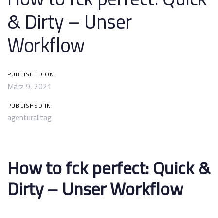
navigation
& Dirty – Unser
Workflow
PUBLISHED ON:
März 9, 2021
PUBLISHED IN:
agenturalltag
How to fck perfect: Quick &
Dirty – Unser Workflow