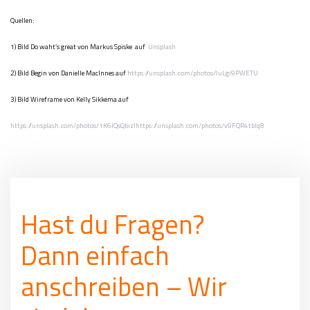
Quellen:
1) Bild Do waht’s great von Markus Spiske auf
Unsplash
2) Bild Begin von Danielle MacInnes auf
https://unsplash.com/photos/IuLgi9PWETU
3) Bild Wireframe von Kelly Sikkema auf
https://unsplash.com/photos/1K6IQsQbizIhttps://unsplash.com/photos/v9FQR4tbIq8
Hast du Fragen?
Dann einfach
anschreiben – Wir