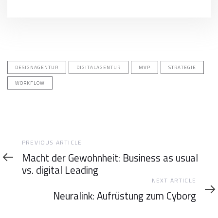
DESIGNAGENTUR
DIGITALAGENTUR
MVP
STRATEGIE
WORKFLOW
Previous
PREVIOUS ARTICLE
Article
Macht der Gewohnheit: Business as usual
vs. digital Leading
Next
NEXT ARTICLE
Article
Neuralink: Aufrüstung zum Cyborg