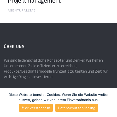
Projektmanagement
AGENTURALLTAG
ÜBER UNS
Wir sind leidenschaftliche Konzepter und Denker. Wir helfen
Unternehmen Ziele effizienter zu erreichen,
Produkte/Geschäftsmodelle frühzeitig zu testen und Zeit für
wichtige Dinge zu investieren.
Diese Website benutzt Cookies. Wenn Sie die Website weiter
nutzen, gehen wir von Ihrem Einverständnis aus.
KONTAKT
f*ck verstanden!
Datenschutzerklärung